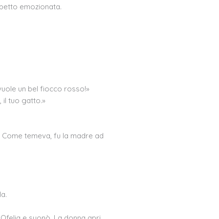
l petto emozionata.
vuole un bel fiocco rosso!»
il tuo gatto.»
lo. Come temeva, fu la madre ad
la.
ra Ofelia e suonò. La donna apri