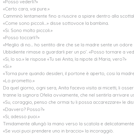
«Posso vederli?»
«Certo cara, vai pure.»
Camminò lentamente fino a riuscire a spiare dentro alla scotta
«Come sono piccoli…» disse sottovoce la bambina.
«Si. Sono molto piccoli.»
«Posso toccarli?»
«Meglio di no… ho sentito dire che se la madre sente un odore di
Ubbidiente rimase a guardarli per un po’. «Posso tornare a vede
«Si, lo so.» le rispose «Tu sei Anita, la nipote di Maria, vero?»
«Si.»
«Torna pure quando desideri, il portone è aperto, cosi la madr
«Lo prometto.»
Da quel giorno, ogni sera, Anita faceva visita ai micetti, li os
tranne la signora Ofelia ovviamente, che nel sentirla arrivare 
«Su, coraggio, penso che ormai tu li possa accarezzare» le dis
«Davvero? Posso?»
«Si, adesso puoi.»
Timidamente allungò la mano verso la scatola e delicatamente acc
«Se vuoi puoi prendere uno in braccio» la incoraggiò.