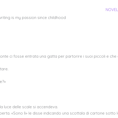
SARAIVA-ART
ART
MUSIC
NOVE
writing is my passion since childhood
nte ci fosse entrata una gatta per partorire i suoi piccoli e che 
tare.
re?»
la luce delle scale si accendeva.
rta. «Sono lì» le disse indicando una scottala di cartone sotto l