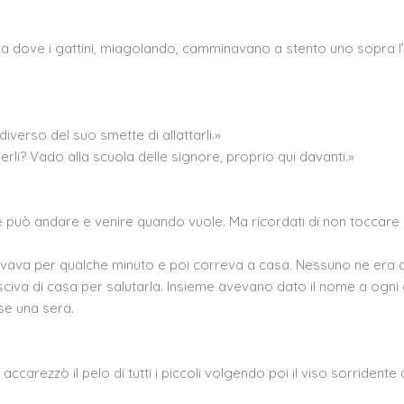
la dove i gattini, miagolando, camminavano a stento uno sopra l’
verso del suo smette di allattarli.»
rli? Vado alla scuola delle signore, proprio qui davanti.»
e può andare e venire quando vuole. Ma ricordati di non toccare i
servava per qualche minuto e poi correva a casa. Nessuno ne era a
usciva di casa per salutarla. Insieme avevano dato il nome a ogni 
se una sera.
arezzò il pelo di tutti i piccoli volgendo poi il viso sorridente