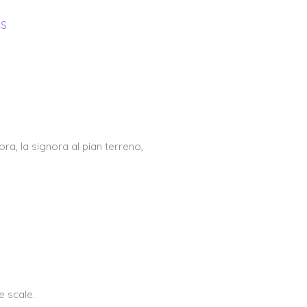
LS
CASA INCANTATA
CRACKITA
CONTACT
ora, la signora al pian terreno,
e scale.