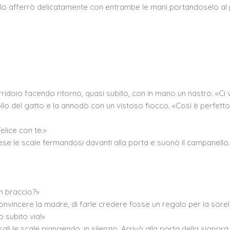
o e lo afferrò delicatamente con entrambe le mani portandoselo a
ridoio facendo ritorno, quasi subito, con in mano un nastro. «Ci 
llo del gatto e la annodò con un vistoso fiocco. «Così è perfetto, 
elice con te.»
Scese le scale fermandosi davanti alla porta e suonò il campanel
in braccio?»
nvincere la madre, di farle credere fosse un regalo per la sorel
o subito via!»
salì le scale piangendo, in silenzio. Arrivò alla porta della signo