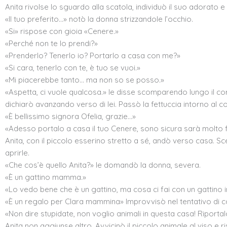
Anita rivolse lo sguardo alla scatola, individuò il suo adorat
«Il tuo preferito…» notò la donna strizzandole l’occhio.
«Si» rispose con gioia «Cenere.»
«Perché non te lo prendi?»
«Prenderlo? Tenerlo io? Portarlo a casa con me?»
«Si cara, tenerlo con te, è tuo se vuoi.»
«Mi piacerebbe tanto… ma non so se posso.»
«Aspetta, ci vuole qualcosa.» le disse scomparendo lungo il cor
dichiarò avanzando verso di lei. Passò la fettuccia intorno al co
«È bellissimo signora Ofelia, grazie…»
«Adesso portalo a casa il tuo Cenere, sono sicura sarà molto f
Anita, con il piccolo esserino stretto a sé, andò verso casa. 
aprirle.
«Che cos’è quello Anita?» le domandò la donna, severa.
«È un gattino mamma.»
«Lo vedo bene che è un gattino, ma cosa ci fai con un gattino 
«È un regalo per Clara mammina» Improvvisò nel tentativo di co
«Non dire stupidate, non voglio animali in questa casa! Riportal
Anita non aggiunse altro. Avvicinò il piccolo animale al viso e ri