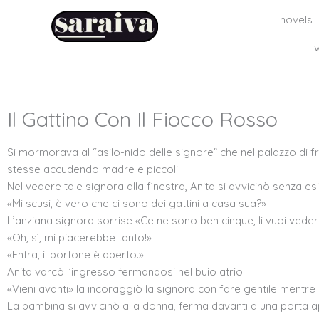
Skip
novels
to
content
Il Gattino Con Il Fiocco Rosso
Si mormorava al “asilo-nido delle signore” che nel palazzo di fro
stesse accudendo madre e piccoli.
Nel vedere tale signora alla finestra, Anita si avvicinò senza esi
«Mi scusi, è vero che ci sono dei gattini a casa sua?»
L’anziana signora sorrise «Ce ne sono ben cinque, li vuoi vede
«Oh, sì, mi piacerebbe tanto!»
«Entra, il portone è aperto.»
Anita varcò l’ingresso fermandosi nel buio atrio.
«Vieni avanti» la incoraggiò la signora con fare gentile mentre 
La bambina si avvicinò alla donna, ferma davanti a una porta ape